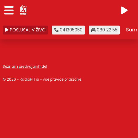
Samo
POSLUŠAJ V ŽIVO
041305050
080 22 55
Seznam predvajanih del
© 2026 - RadioHIT.si - vse pravice pridržane.