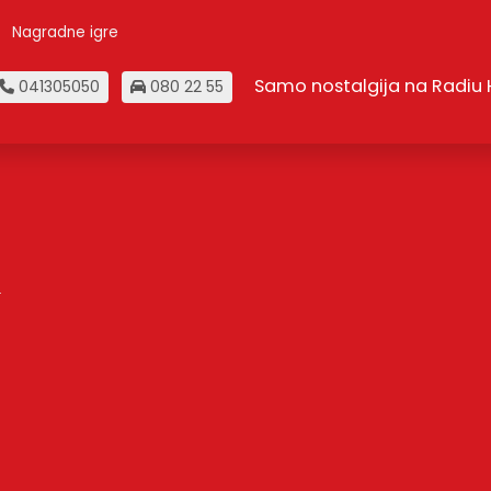
Nagradne igre
Samo nostalgija na Radiu H
041305050
080 22 55
.